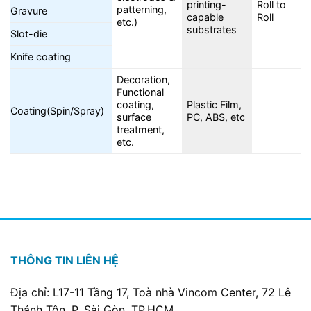
printing-
Roll to
patterning,
Gravure
capable
Roll
etc.)
substrates
Slot-die
Knife coating
Decoration,
Functional
coating,
Plastic Film,
Coating(Spin/Spray)
surface
PC, ABS, etc
treatment,
etc.
THÔNG TIN LIÊN HỆ
Địa chỉ: L17-11 Tầng 17, Toà nhà Vincom Center, 72 Lê
Thánh Tôn, P. Sài Gòn, TP.HCM