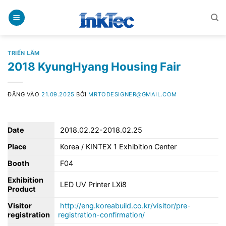
Bỏ
qua
nội
dung
TRIỂN LÃM
2018 KyungHyang Housing Fair
ĐĂNG VÀO
21.09.2025
BỞI
MRTODESIGNER@GMAIL.COM
Date
2018.02.22-2018.02.25
Place
Korea / KINTEX 1 Exhibition Center
Booth
F04
Exhibition
LED UV Printer LXi8
Product
Visitor
http://eng.koreabuild.co.kr/visitor/pre-
registration
registration-confirmation/